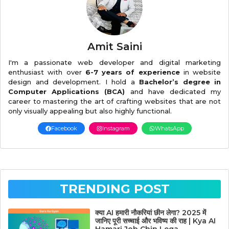
Amit Saini
I'm a passionate web developer and digital marketing
enthusiast with over
6-7 years of experience
in website
design and development. I hold a
Bachelor’s degree in
Computer Applications (BCA)
and have dedicated my
career to mastering the art of crafting websites that are not
only visually appealing but also highly functional.
Facebook
Instagram
WhatsApp
TRENDING POST
क्या AI हमारी नौकरियां छीन लेगा? 2025 में
जानिए पूरी सच्चाई और भविष्य की राह | Kya AI