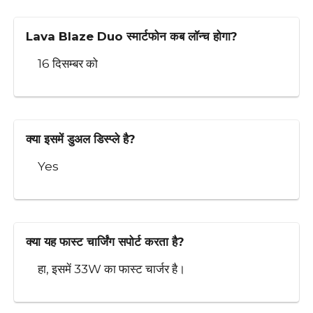
Lava Blaze Duo स्मार्टफोन कब लॉन्च होगा?
16 दिसम्बर को
क्या इसमें डुअल डिस्प्ले है?
Yes
क्या यह फास्ट चार्जिंग सपोर्ट करता है?
हा, इसमें 33W का फास्ट चार्जर है।
“महाकुंभ
2024 में
ChatGPT
DeepSeek
DJI ने
Google
Google
Google
Google
HDFC
Infosys
ISL
2025:
भारत में
हुआ डाउन:
AI — क्या यह
लॉन्च किया
Gemini
Pixel 8
Pixel 9
ने लॉन्च
Bank
Good
2025:
परिवार का
स्ट्रीमिंग
दुनियाभर में
ChatGPT
DJI Flip
ऐप में नए
पर
की कीमत