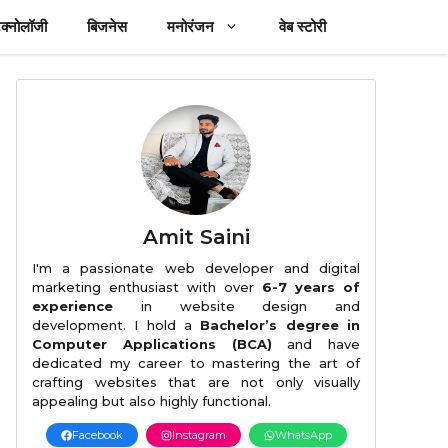
ेक्नोलॉजी
बिजनेस
मनोरंजन
वेब स्टोरी
Amit Saini
I'm a passionate web developer and digital
marketing enthusiast with over
6-7 years of
experience
in website design and
development. I hold a
Bachelor’s degree in
Computer Applications (BCA)
and have
dedicated my career to mastering the art of
crafting websites that are not only visually
appealing but also highly functional.
Facebook
Instagram
WhatsApp