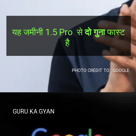
यह जमीनी 1.5 Pro से
दो गुना
फास्ट
है
PHOTO CREDIT TO : GOOGLE
GURU KA GYAN