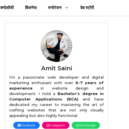
ेक्नोलॉजी
बिजनेस
मनोरंजन
वेब स्टोरी
Amit Saini
I'm a passionate web developer and digital
marketing enthusiast with over
6-7 years of
experience
in website design and
development. I hold a
Bachelor’s degree in
Computer Applications (BCA)
and have
dedicated my career to mastering the art of
crafting websites that are not only visually
appealing but also highly functional.
Facebook
Instagram
WhatsApp