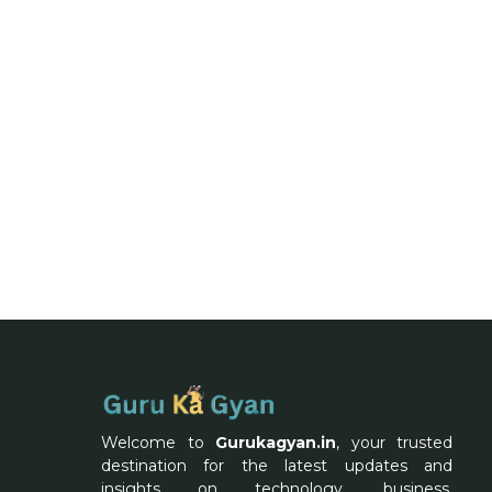
Welcome to
Gurukagyan.in
, your trusted
destination for the latest updates and
insights on technology, business,