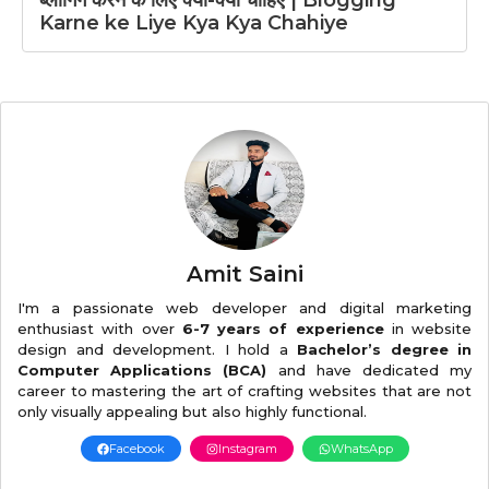
ब्लॉगिंग करने के लिए क्या-क्या चाहिए | Blogging
Karne ke Liye Kya Kya Chahiye
Amit Saini
I'm a passionate web developer and digital marketing
enthusiast with over
6-7 years of experience
in website
design and development. I hold a
Bachelor’s degree in
Computer Applications (BCA)
and have dedicated my
career to mastering the art of crafting websites that are not
only visually appealing but also highly functional.
Facebook
Instagram
WhatsApp