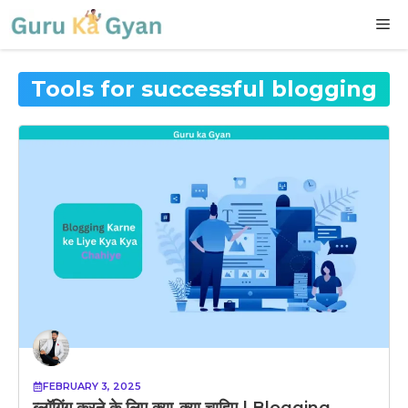
Skip
M
to
content
Tools for successful blogging
FEBRUARY 3, 2025