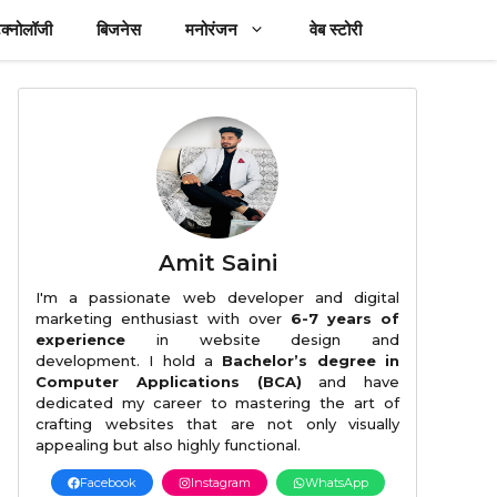
ेक्नोलॉजी
बिजनेस
मनोरंजन
वेब स्टोरी
Amit Saini
I'm a passionate web developer and digital
marketing enthusiast with over
6-7 years of
experience
in website design and
development. I hold a
Bachelor’s degree in
Computer Applications (BCA)
and have
dedicated my career to mastering the art of
crafting websites that are not only visually
appealing but also highly functional.
Facebook
Instagram
WhatsApp