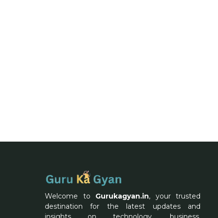
Welcome to
Gurukagyan.in
, your trusted
destination for the latest updates and
insights on technology, business,