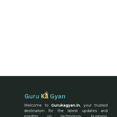
Welcome to
Gurukagyan.in
, your trusted
destination for the latest updates and
insights on technology, business,