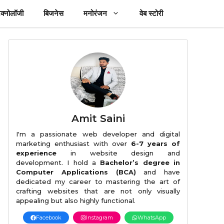
ेक्नोलॉजी
बिजनेस
मनोरंजन
वेब स्टोरी
Amit Saini
I'm a passionate web developer and digital
marketing enthusiast with over
6-7 years of
experience
in website design and
development. I hold a
Bachelor’s degree in
Computer Applications (BCA)
and have
dedicated my career to mastering the art of
crafting websites that are not only visually
appealing but also highly functional.
Facebook
Instagram
WhatsApp