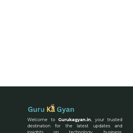
Welcome to
Gurukagyan.in
, your trusted
destination for the latest updates and
insights on technology, business,