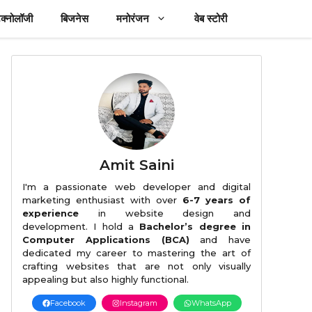
ेक्नोलॉजी
बिजनेस
मनोरंजन
वेब स्टोरी
Amit Saini
I'm a passionate web developer and digital
marketing enthusiast with over
6-7 years of
experience
in website design and
development. I hold a
Bachelor’s degree in
Computer Applications (BCA)
and have
dedicated my career to mastering the art of
crafting websites that are not only visually
appealing but also highly functional.
Facebook
Instagram
WhatsApp