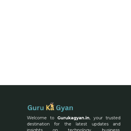
Welcome to
Gurukagyan.in
, your trusted
destination for the latest updates and
insights on technology, business,