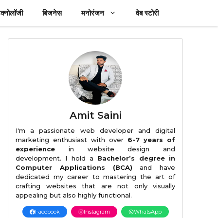
ेक्नोलॉजी
बिजनेस
मनोरंजन
वेब स्टोरी
Amit Saini
I'm a passionate web developer and digital
marketing enthusiast with over
6-7 years of
experience
in website design and
development. I hold a
Bachelor’s degree in
Computer Applications (BCA)
and have
dedicated my career to mastering the art of
crafting websites that are not only visually
appealing but also highly functional.
Facebook
Instagram
WhatsApp