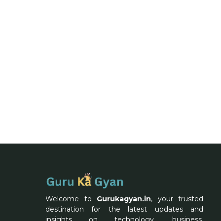
Welcome to
Gurukagyan.in
, your trusted
destination for the latest updates and
insights on technology, business,