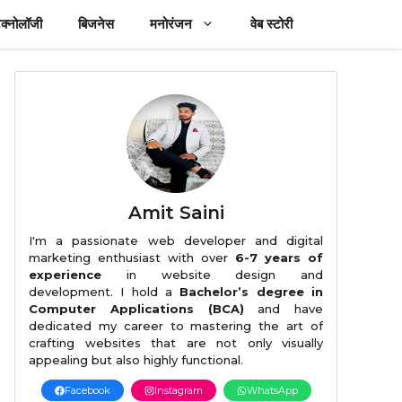
ेक्नोलॉजी
बिजनेस
मनोरंजन
वेब स्टोरी
Amit Saini
I'm a passionate web developer and digital
marketing enthusiast with over
6-7 years of
experience
in website design and
development. I hold a
Bachelor’s degree in
Computer Applications (BCA)
and have
dedicated my career to mastering the art of
crafting websites that are not only visually
appealing but also highly functional.
Facebook
Instagram
WhatsApp