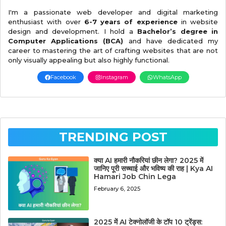
I'm a passionate web developer and digital marketing
enthusiast with over
6-7 years of experience
in website
design and development. I hold a
Bachelor’s degree in
Computer Applications (BCA)
and have dedicated my
career to mastering the art of crafting websites that are not
only visually appealing but also highly functional.
Facebook
Instagram
WhatsApp
TRENDING POST
क्या AI हमारी नौकरियां छीन लेगा? 2025 में
जानिए पूरी सच्चाई और भविष्य की राह | Kya AI
Hamari Job Chin Lega
February 6, 2025
2025 में AI टेक्नोलॉजी के टॉप 10 ट्रेंड्स: